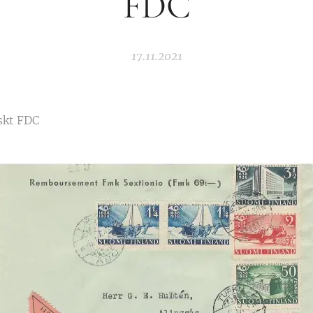
FDC
17.11.2021
nskt FDC