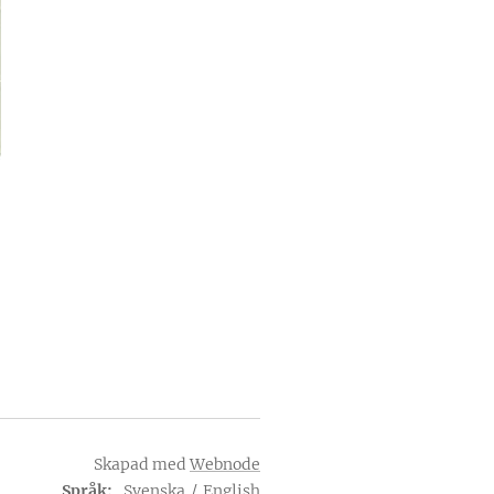
Skapad med
Webnode
Språk
Svenska
English